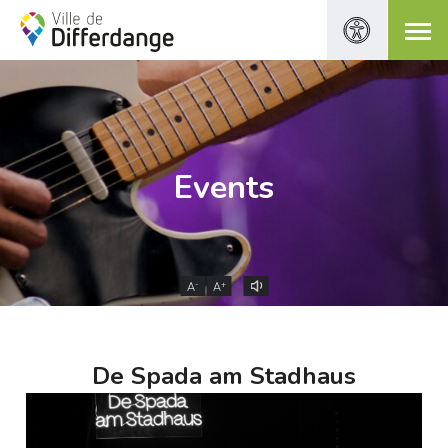
Events
-
+
A
A
De Spada am Stadhaus