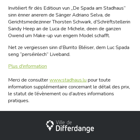
Invitéiert fir dës Editioun vun „De Spada am Stadhaus”
sinn ënner anerem de Sänger Adriano Selva, de
Gerichtsmedezinner Thorsten Schwark, d’Schrëftstellerin
Sandy Heep an de Luca de Michele, deen de ganzen
Owend um Make-up vun engem Model schafft.
Net ze vergiessen sinn d’Burrito Bléiser, dem Luc Spada
seng “perséinlech” Liveband.
Plus d'information
Merci de consulter
www.stadhaus.lu
pour toute
information supplémentaire concernant le détail des prix,
le statut de l’évènement ou d’autres informations
pratiques.
Stadt Differdingen