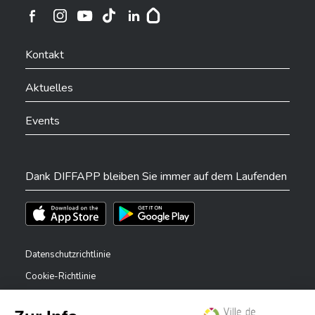
Ville de Differdange sur Instagram
Ville de Differdange sur Facebook
Ville de Differdange sur YouTube
Ville de Differdange sur TikTok
Ville de Differdange sur Linkedin
Hoplr
Kontakt
Aktuelles
Events
Dank DIFFAPP bleiben Sie immer auf dem Laufenden
Téléchargez l'app sur l'App Store
Téléchargez l'app sur Play Store
Datenschutzrichtlinie
Cookie-Richtlinie
Rechtliche Hinweise