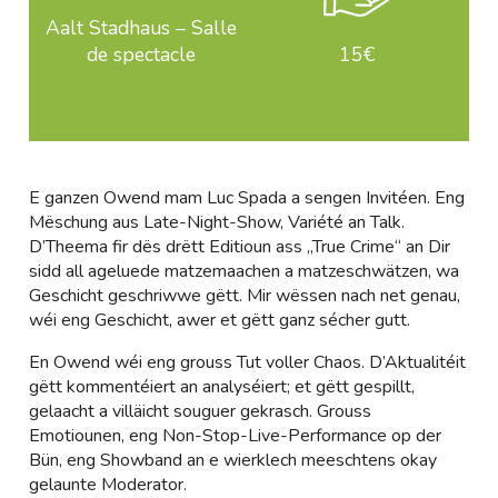
Aalt Stadhaus – Salle
de spectacle
15€
E ganzen Owend mam Luc Spada a sengen Invitéen. Eng
Mëschung aus Late-Night-Show, Variété an Talk.
D’Theema fir dës drëtt Editioun ass „True Crime“ an Dir
sidd all ageluede matzemaachen a matzeschwätzen, wa
Geschicht geschriwwe gëtt. Mir wëssen nach net genau,
wéi eng Geschicht, awer et gëtt ganz sécher gutt.
En Owend wéi eng grouss Tut voller Chaos. D’Aktualitéit
gëtt kommentéiert an analyséiert; et gëtt gespillt,
gelaacht a villäicht souguer gekrasch. Grouss
Emotiounen, eng Non-Stop-Live-Performance op der
Bün, eng Showband an e wierklech meeschtens okay
gelaunte Moderator.