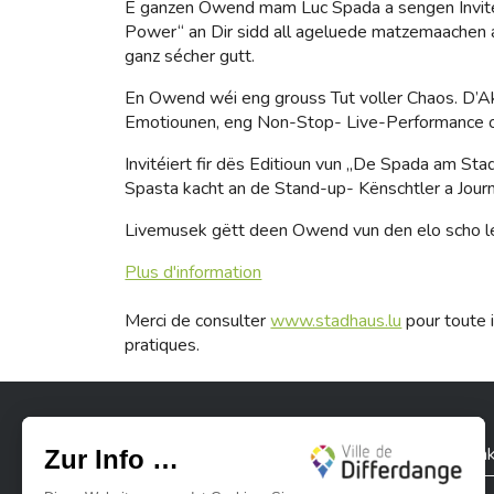
E ganzen Owend mam Luc Spada a sengen Invitée
Power“ an Dir sidd all ageluede matzemaachen 
ganz sécher gutt.
En Owend wéi eng grouss Tut voller Chaos. D’Aktu
Emotiounen, eng Non-Stop- Live-Performance o
Invitéiert fir dës Editioun vun „De Spada am S
Spasta kacht an de Stand-up- Kënschtler a Journ
Livemusek gëtt deen Owend vun den elo scho leg
Plus d'information
Merci de consulter
www.stadhaus.lu
pour toute i
pratiques.
Stadt Differdingen
Kontak