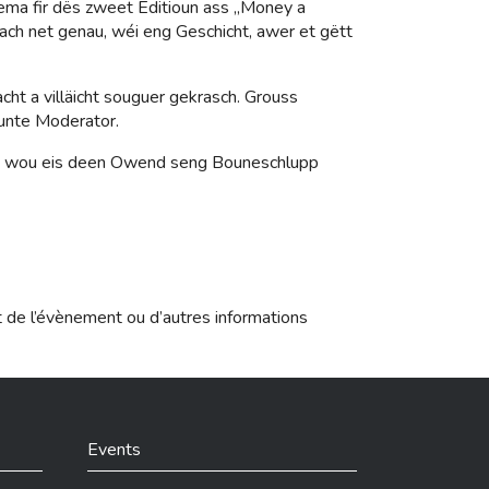
ma fir dës zweet Editioun ass „Money a
ch net genau, wéi eng Geschicht, awer et gëtt
cht a villäicht souguer gekrasch. Grouss
unte Moderator.
ber, wou eis deen Owend seng Bouneschlupp
t de l’évènement ou d’autres informations
Events