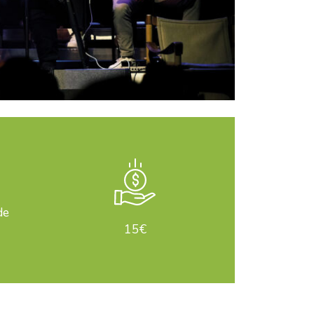
de
15€