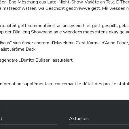
n. Eng Mëschung aus Late-Night-Show, Variété an Talk. D’Thee
a matzeschwätzen, wa Geschicht geschriwwe gëtt. Mir wëssen na
alitéit gëtt kommentéiert an analyséiert; et gëtt gespillt, gelaa
p der Bün, eng Showband an e wierklech meeschtens okay gela
tadhaus” sinn ënner anerem d’Musekerin C’est Karma, d’Anne Fa
alist Jérôme Beck.
endäre „Burrito Bléiser“ assuréiert.
nformation supplémentaire concernant le détail des prix, le statu
t
Aktuelles