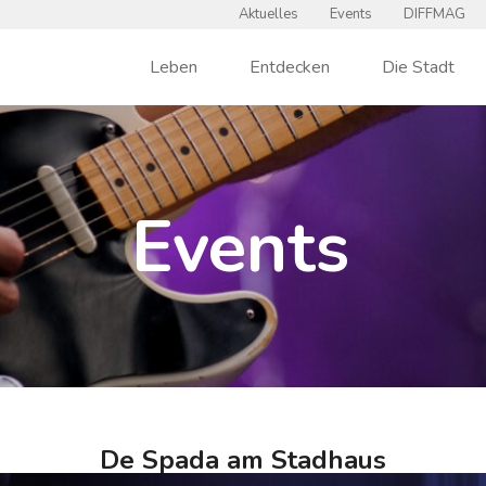
Aktuelles
Events
DIFFMAG
Leben
Entdecken
Die Stadt
Events
De Spada am Stadhaus