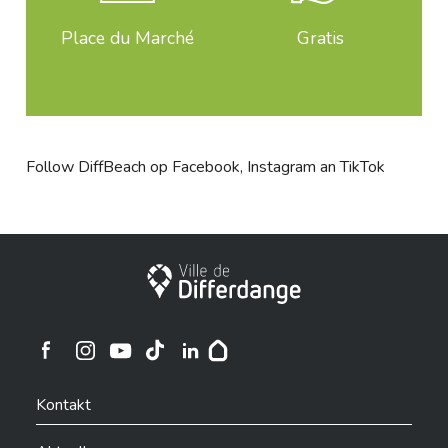
Place du Marché
Gratis
Follow DiffBeach op
Facebook
,
Instagram
an
TikTok
Stadt Differdingen
Ville de Differdange sur Instagram
Ville de Differdange sur Facebook
Ville de Differdange sur YouTube
Ville de Differdange sur TikTok
Ville de Differdange sur Linkedin
Hoplr
Kontakt