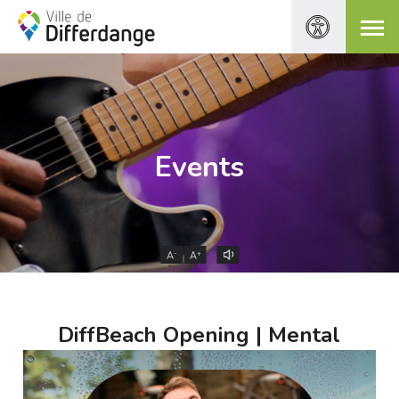
Events
-
+
A
A
DiffBeach Opening | Mental