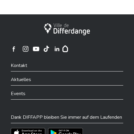
Stadt Differdingen
Ville de Differdange sur Instagram
Ville de Differdange sur Facebook
Ville de Differdange sur YouTube
Ville de Differdange sur TikTok
Ville de Differdange sur Linkedin
Hoplr
Kontakt
Aktuelles
Events
Dank DIFFAPP bleiben Sie immer auf dem Laufenden
Téléchargez l'app sur l'App Store
Téléchargez l'app sur Play Store