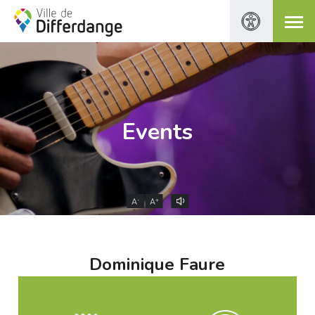
Events
-
+
A
A
Dominique Faure