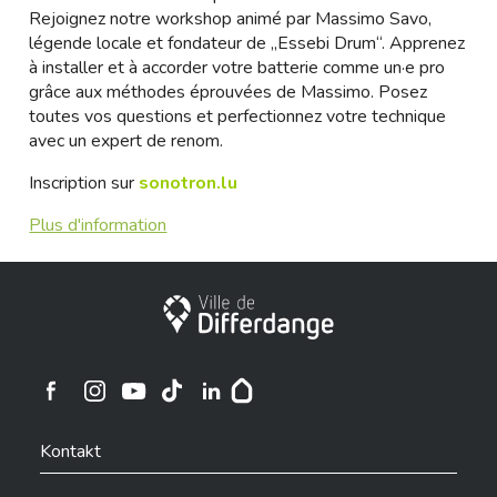
Rejoignez notre workshop animé par Massimo Savo,
légende locale et fondateur de „Essebi Drum“. Apprenez
à installer et à accorder votre batterie comme un·e pro
grâce aux méthodes éprouvées de Massimo. Posez
toutes vos questions et perfectionnez votre technique
avec un expert de renom.
Inscription sur
sonotron.lu
Plus d'information
Stadt Differdingen
Ville de Differdange sur Instagram
Ville de Differdange sur Facebook
Ville de Differdange sur YouTube
Ville de Differdange sur TikTok
Ville de Differdange sur Linkedin
Hoplr
Kontakt