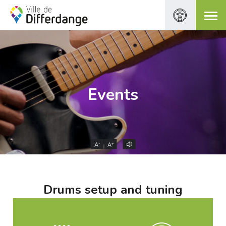
Events
-
+
A
A
Drums setup and tuning