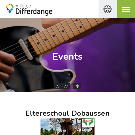
Events
-
+
A
A
Eltereschoul Dobaussen