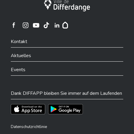
Stadt Differdingen
Ville de Differdange sur Instagram
Ville de Differdange sur Facebook
Ville de Differdange sur YouTube
Ville de Differdange sur TikTok
Ville de Differdange sur Linkedin
Hoplr
Kontakt
Aktuelles
Events
Dank DIFFAPP bleiben Sie immer auf dem Laufenden
Téléchargez l'app sur l'App Store
Téléchargez l'app sur Play Store
Datenschutzrichtlinie