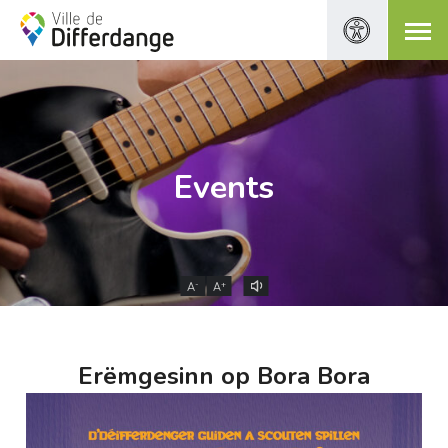
Events
-
+
A
A
Erëmgesinn op Bora Bora