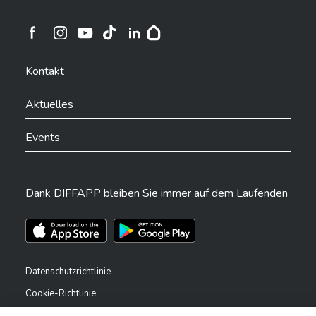
Ville de Differdange sur Instagram
Ville de Differdange sur Facebook
Ville de Differdange sur YouTube
Ville de Differdange sur TikTok
Ville de Differdange sur Linkedin
Hoplr
Kontakt
Aktuelles
Events
Dank DIFFAPP bleiben Sie immer auf dem Laufenden
Téléchargez l'app sur l'App Store
Téléchargez l'app sur Play Store
Datenschutzrichtlinie
Cookie-Richtlinie
Rechtliche Hinweise