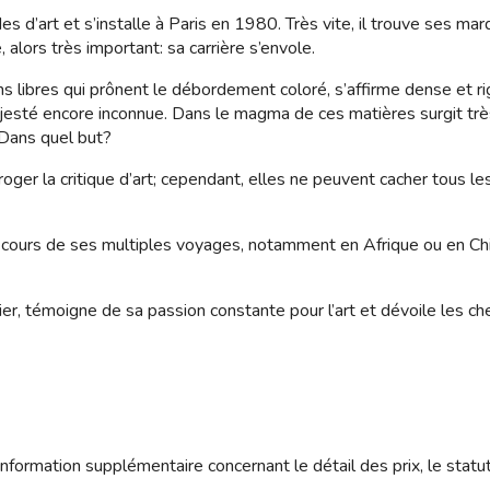
art et s’installe à Paris en 1980. Très vite, il trouve ses marqu
 alors très important: sa carrière s’envole.
ions libres qui prônent le débordement coloré, s’affirme dense et 
esté encore inconnue. Dans le magma de ces matières surgit très
 Dans quel but?
ger la critique d’art; cependant, elles ne peuvent cacher tous le
 au cours de ses multiples voyages, notamment en Afrique ou en C
rnier, témoigne de sa passion constante pour l’art et dévoile le
nformation supplémentaire concernant le détail des prix, le statu