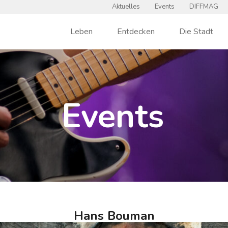
Aktuelles
Events
DIFFMAG
Leben
Entdecken
Die Stadt
Events
Hans Bouman