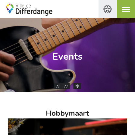
Events
-
+
A
A
Hobbymaart