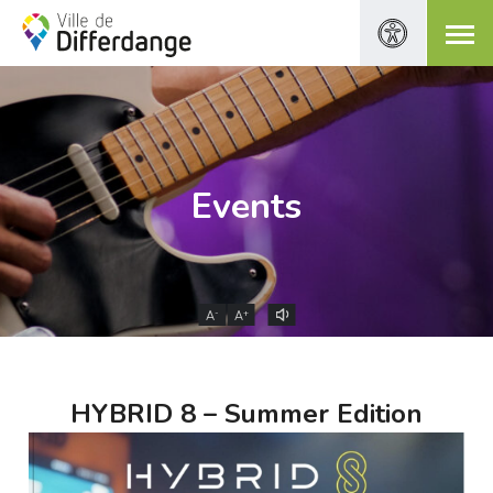
Events
-
+
A
A
HYBRID 8 – Summer Edition