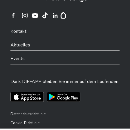
Ville de Differdange sur Instagram
Ville de Differdange sur Facebook
Ville de Differdange sur YouTube
Ville de Differdange sur TikTok
Ville de Differdange sur Linkedin
Hoplr
Kontakt
Aktuelles
Events
Dank DIFFAPP bleiben Sie immer auf dem Laufenden
Téléchargez l'app sur l'App Store
Téléchargez l'app sur Play Store
Datenschutzrichtlinie
Cookie-Richtlinie