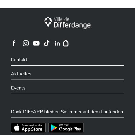
Stadt Differdingen
Ville de Differdange sur Instagram
Ville de Differdange sur Facebook
Ville de Differdange sur YouTube
Ville de Differdange sur TikTok
Ville de Differdange sur Linkedin
Hoplr
Kontakt
Aktuelles
Events
Dank DIFFAPP bleiben Sie immer auf dem Laufenden
Téléchargez l'app sur l'App Store
Téléchargez l'app sur Play Store