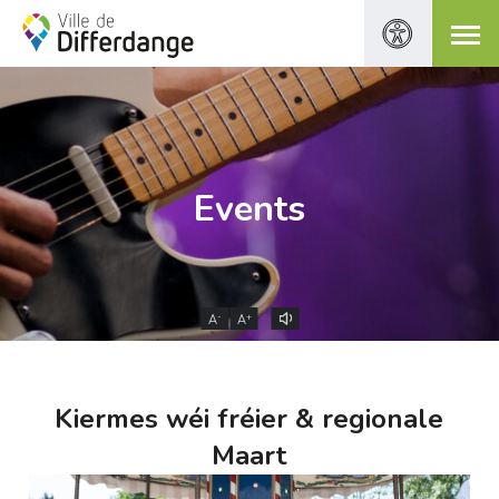
Events
-
+
A
A
Kiermes wéi fréier & regionale
Maart