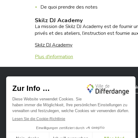
De quoi prendre des notes
Skilz DJ Academy
La mission de Skilz DJ Academy est de fournir un
privés et des ateliers, l’instruction est fournie
Skilz DJ Academy
Plus d'information
Stadt Differdingen
Kontak
Ville de Differdange sur Instagram
Ville de Differdange sur Facebook
Ville de Differdange sur YouTube
Ville de Differdange sur TikTok
Ville de Differdange sur Linke
Hoplr