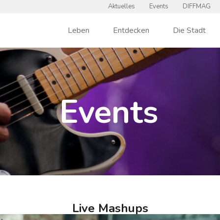
Aktuelles
Events
DIFFMAG
Leben
Entdecken
Die Stadt
Events
Live Mashups