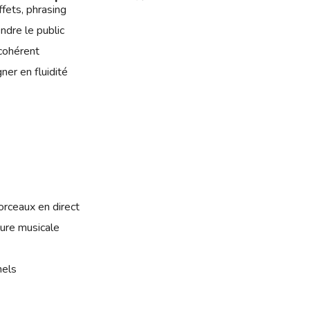
fets, phrasing
endre le public
 cohérent
er en fluidité
rceaux en direct
ture musicale
nels