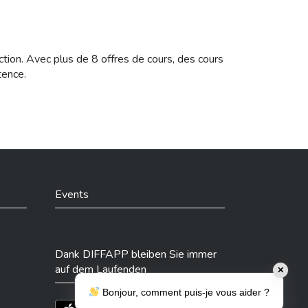
ction. Avec plus de 8 offres de cours, des cours
tence.
Events
Dank DIFFAPP bleiben Sie immer
auf dem Laufenden
✕
Bonjour, comment puis-je vous aider ?
Téléchargez l'app sur l'App Store
Téléchargez l'app sur Play Store