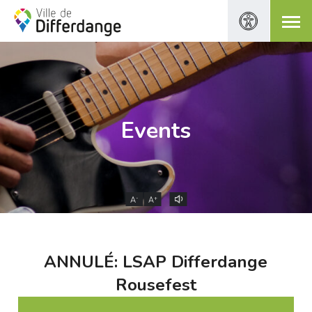
Events
-
+
A
A
ANNULÉ: LSAP Differdange
Rousefest