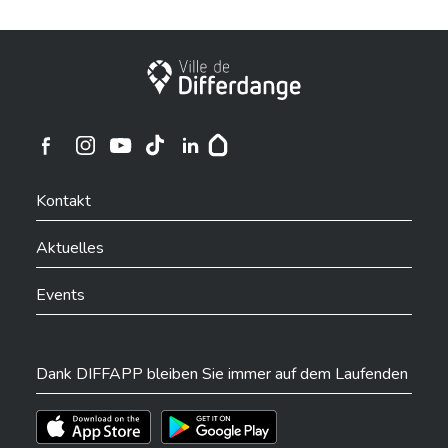
Stadt Differdingen
Ville de Differdange sur Instagram
Ville de Differdange sur Facebook
Ville de Differdange sur YouTube
Ville de Differdange sur TikTok
Ville de Differdange sur Linkedin
Hoplr
Kontakt
Aktuelles
Events
Dank DIFFAPP bleiben Sie immer auf dem Laufenden
Téléchargez l'app sur l'App Store
Téléchargez l'app sur Play Store