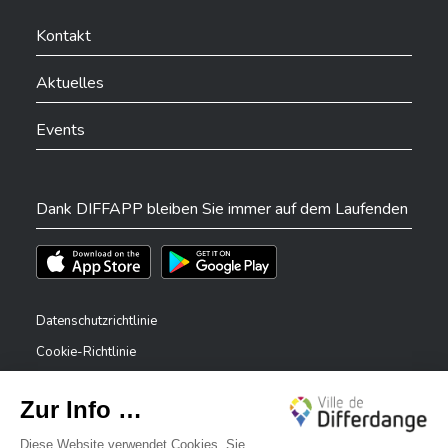
Ville de Differdange sur Facebook
Ville de Differdange sur YouTube
Ville de Differdange sur TikTok
Ville de Differdange sur Linkedin
Hoplr
Kontakt
Aktuelles
Events
Dank DIFFAPP bleiben Sie immer auf dem Laufenden
Téléchargez l'app sur l'App Store
Téléchargez l'app sur Play Store
Datenschutzrichtlinie
Cookie-Richtlinie
Rechtliche Hinweise
Erklärung zur Barrierefreiheit
✕
Meldesystem – Whistleblower