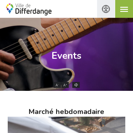
Events
-
+
A
A
Marché hebdomadaire