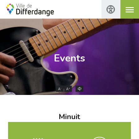
Events
-
+
A
A
Minuit