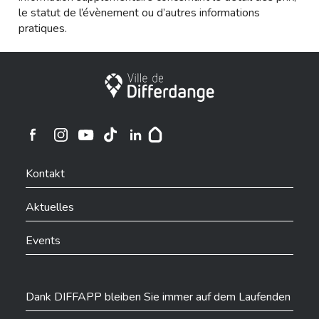
le statut de l’évènement ou d’autres informations
pratiques.
Stadt Differdingen
Ville de Differdange sur Instagram
Ville de Differdange sur Facebook
Ville de Differdange sur YouTube
Ville de Differdange sur TikTok
Ville de Differdange sur Linkedin
Hoplr
Kontakt
Aktuelles
Events
Dank DIFFAPP bleiben Sie immer auf dem Laufenden