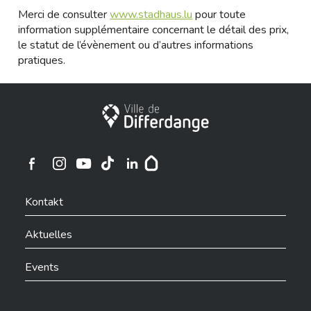
Merci de consulter
www.stadhaus.lu
pour toute
information supplémentaire concernant le détail des prix,
le statut de l’évènement ou d’autres informations
pratiques.
Stadt Differdingen
Ville de Differdange sur Instagram
Ville de Differdange sur Facebook
Ville de Differdange sur YouTube
Ville de Differdange sur TikTok
Ville de Differdange sur Linkedin
Hoplr
Kontakt
Aktuelles
Events