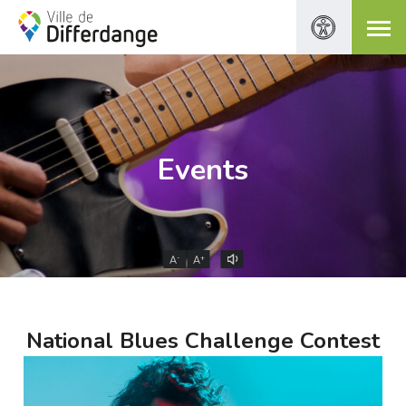
Events
-
+
A
A
National Blues Challenge Contest