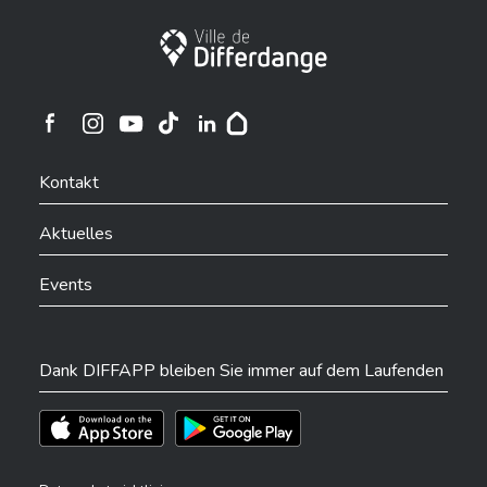
Stadt Differdingen
Ville de Differdange sur Instagram
Ville de Differdange sur Facebook
Ville de Differdange sur YouTube
Ville de Differdange sur TikTok
Ville de Differdange sur Linkedin
Hoplr
Kontakt
Aktuelles
Events
Dank DIFFAPP bleiben Sie immer auf dem Laufenden
Téléchargez l'app sur l'App Store
Téléchargez l'app sur Play Store