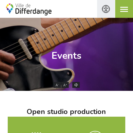
Events
-
+
A
A
Open studio production