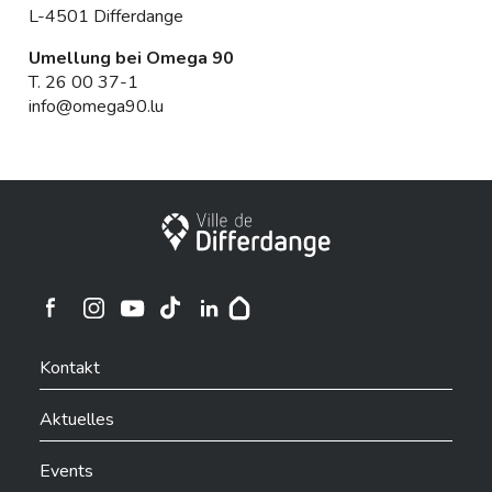
L-4501 Differdange
Umellung bei Omega 90
T.
26 00 37-1
info@omega90.lu
Stadt Differdingen
Ville de Differdange sur Instagram
Ville de Differdange sur Facebook
Ville de Differdange sur YouTube
Ville de Differdange sur TikTok
Ville de Differdange sur Linkedin
Hoplr
Kontakt
Aktuelles
Events