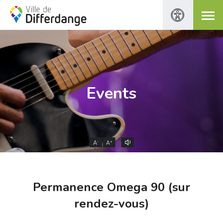
Events
-
+
A
A
Permanence Omega 90 (sur
rendez-vous)