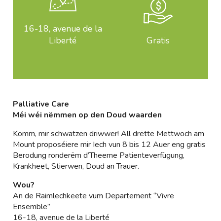
16-18, avenue de la
Liberté
Gratis
Palliative Care
Méi wéi nëmmen op den Doud waarden
Komm, mir schwätzen driwwer! All drëtte Mëttwoch am
Mount proposéiere mir Iech vun 8 bis 12 Auer eng gratis
Berodung ronderëm d’Theeme Patienteverfügung,
Krankheet, Stierwen, Doud an Trauer.
Wou?
An de Raimlechkeete vum Departement “Vivre
Ensemble”
16-18, avenue de la Liberté