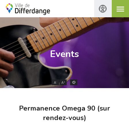
Events
-
+
A
A
Permanence Omega 90 (sur
rendez-vous)