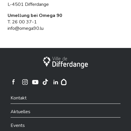
L-4501 Differdange
Umellung bei Omega 90
T.
26 00 37-1
info@omega90.lu
Stadt Differdingen
Ville de Differdange sur Instagram
Ville de Differdange sur Facebook
Ville de Differdange sur YouTube
Ville de Differdange sur TikTok
Ville de Differdange sur Linkedin
Hoplr
Kontakt
Aktuelles
Events