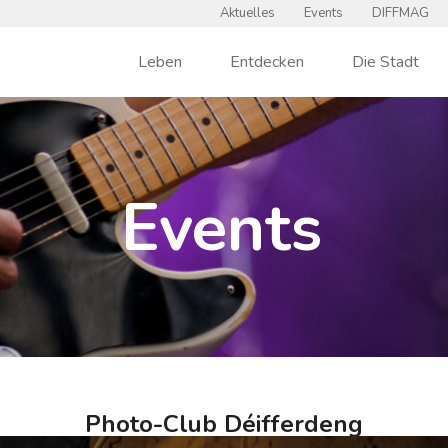
Aktuelles
Events
DIFFMAG
Leben
Entdecken
Die Stadt
Events
Photo-Club Déifferdeng