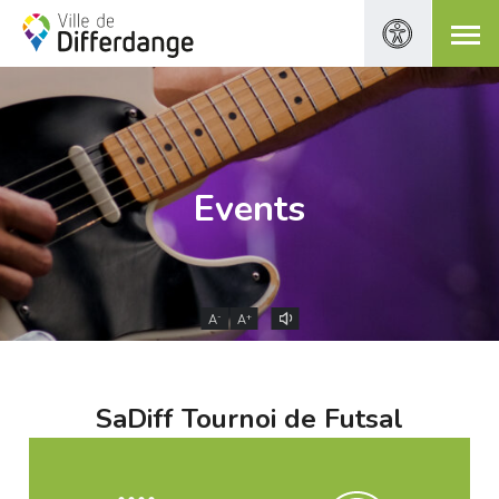
Events
-
+
A
A
SaDiff Tournoi de Futsal