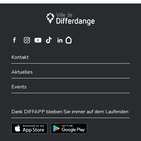
Stadt Differdingen
Ville de Differdange sur Instagram
Ville de Differdange sur Facebook
Ville de Differdange sur YouTube
Ville de Differdange sur TikTok
Ville de Differdange sur Linkedin
Hoplr
Kontakt
Aktuelles
Events
Dank DIFFAPP bleiben Sie immer auf dem Laufenden
Téléchargez l'app sur l'App Store
Téléchargez l'app sur Play Store