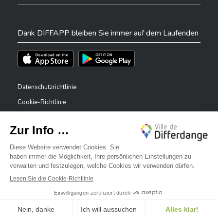
Dank DIFFAPP bleiben Sie immer auf dem Laufenden
Téléchargez l'app sur l'App Store
Téléchargez l'app sur Play Store
Datenschutzrichtlinie
Cookie-Richtlinie
Rechtliche Hinweise
Erklärung zur Barrierefreiheit
✕
Meldesystem – Whistleblower
Bonjour, comment puis-je vous aider ?
©2026 Alle Rechte vorbehalten . Stadt Differdingen
Digitalised by