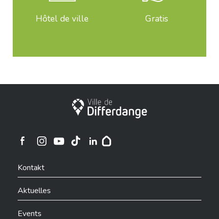
Hôtel de ville
Gratis
Stadt Differdingen
Ville de Differdange sur Instagram
Ville de Differdange sur Facebook
Ville de Differdange sur YouTube
Ville de Differdange sur TikTok
Ville de Differdange sur Linkedin
Hoplr
Kontakt
Aktuelles
Events