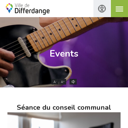
Events
-
+
A
A
Séance du conseil communal