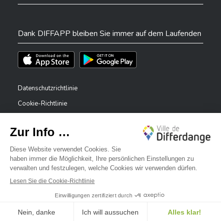
Dank DIFFAPP bleiben Sie immer auf dem Laufenden
Téléchargez l'app sur l'App Store
Téléchargez l'app sur Play Store
Datenschutzrichtlinie
Cookie-Richtlinie
Rechtliche Hinweise
Erklärung zur Barrierefreiheit
✕
Meldesystem – Whistleblower
Bonjour, comment puis-je vous aider ?
©2026 Alle Rechte vorbehalten . Stadt Differdingen
Digitalised by