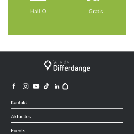
Hall O
Gratis
Stadt Differdingen
Ville de Differdange sur Instagram
Ville de Differdange sur Facebook
Ville de Differdange sur YouTube
Ville de Differdange sur TikTok
Ville de Differdange sur Linkedin
Hoplr
Kontakt
Aktuelles
Events