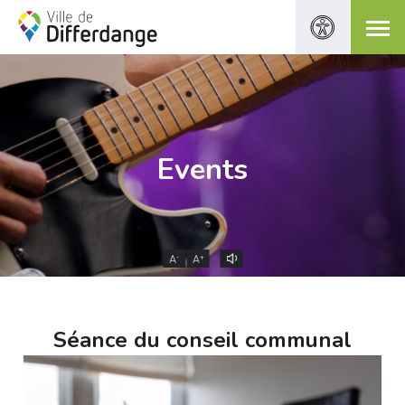
Events
-
+
A
A
Séance du conseil communal