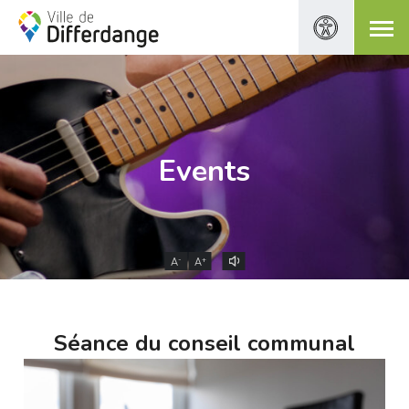
Events
-
+
A
A
Séance du conseil communal