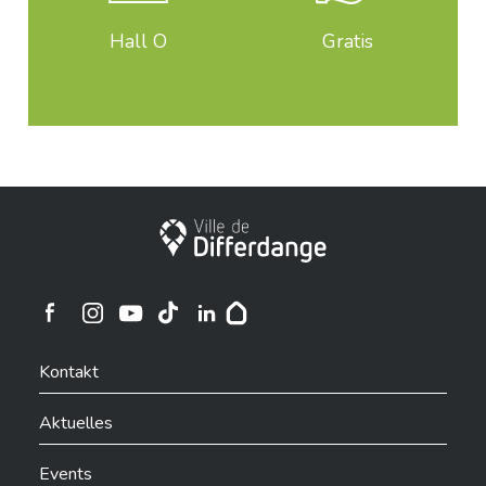
Hall O
Gratis
Stadt Differdingen
Ville de Differdange sur Instagram
Ville de Differdange sur Facebook
Ville de Differdange sur YouTube
Ville de Differdange sur TikTok
Ville de Differdange sur Linkedin
Hoplr
Kontakt
Aktuelles
Events