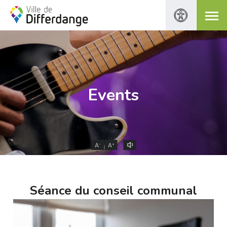
Events
-
+
A
A
Séance du conseil communal