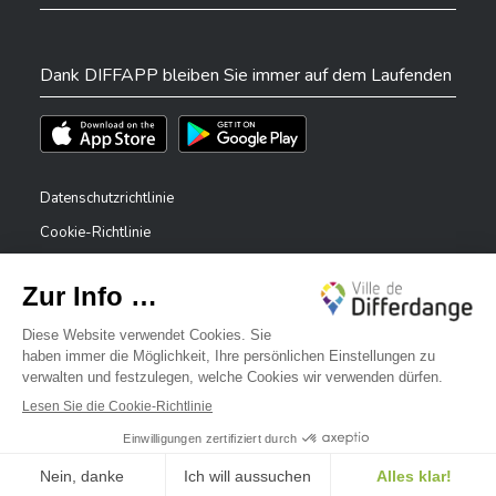
Dank DIFFAPP bleiben Sie immer auf dem Laufenden
Téléchargez l'app sur l'App Store
Téléchargez l'app sur Play Store
Datenschutzrichtlinie
Cookie-Richtlinie
Rechtliche Hinweise
Erklärung zur Barrierefreiheit
✕
Meldesystem – Whistleblower
Bonjour, comment puis-je vous aider ?
©2026 Alle Rechte vorbehalten . Stadt Differdingen
Digitalised by