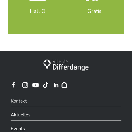
Hall O
Gratis
Stadt Differdingen
Ville de Differdange sur Instagram
Ville de Differdange sur Facebook
Ville de Differdange sur YouTube
Ville de Differdange sur TikTok
Ville de Differdange sur Linkedin
Hoplr
Kontakt
Aktuelles
Events