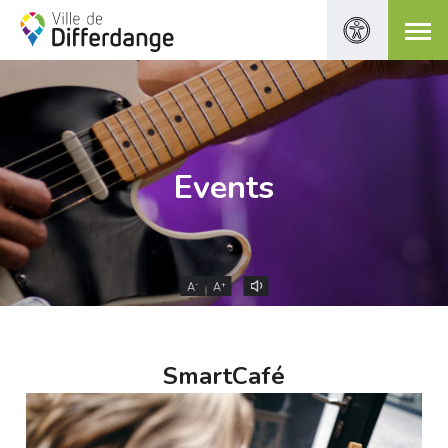
Events
-
+
A
A
SmartCafé