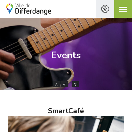
Events
-
+
A
A
SmartCafé