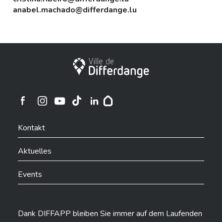
anabel.machado@differdange.lu
Stadt Differdingen
Ville de Differdange sur Instagram
Ville de Differdange sur Facebook
Ville de Differdange sur YouTube
Ville de Differdange sur TikTok
Ville de Differdange sur Linkedin
Hoplr
Kontakt
Aktuelles
Events
Dank DIFFAPP bleiben Sie immer auf dem Laufenden