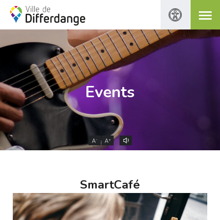
Events
-
+
A
A
SmartCafé