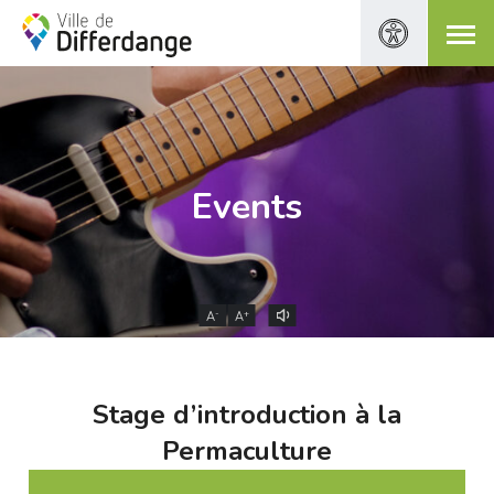
Events
-
+
A
A
Stage d’introduction à la
Permaculture