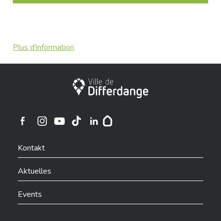
Plus d'information
Stadt Differdingen
Ville de Differdange sur Instagram
Ville de Differdange sur Facebook
Ville de Differdange sur YouTube
Ville de Differdange sur TikTok
Ville de Differdange sur Linkedin
Hoplr
Kontakt
Aktuelles
Events