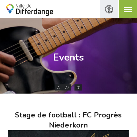
Events
-
+
A
A
Stage de football : FC Progrès
Niederkorn