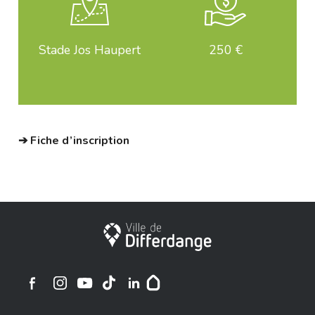
Stade Jos Haupert
250 €
➔ Fiche d’inscription
Stadt Differdingen
Ville de Differdange sur Instagram
Ville de Differdange sur Facebook
Ville de Differdange sur YouTube
Ville de Differdange sur TikTok
Ville de Differdange sur Linkedin
Hoplr