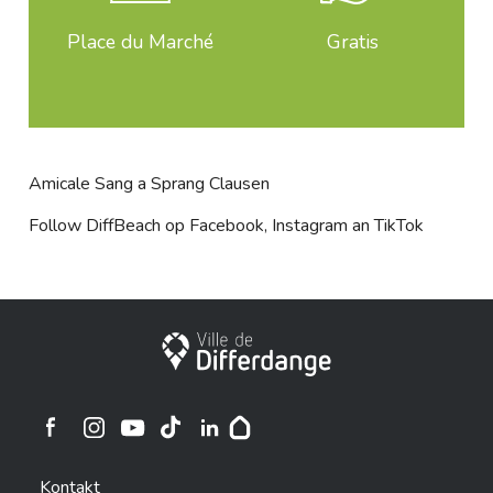
Place du Marché
Gratis
Amicale Sang a Sprang Clausen
Follow DiffBeach op
Facebook
,
Instagram
an
TikTok
Stadt Differdingen
Ville de Differdange sur Instagram
Ville de Differdange sur Facebook
Ville de Differdange sur YouTube
Ville de Differdange sur TikTok
Ville de Differdange sur Linkedin
Hoplr
Kontakt