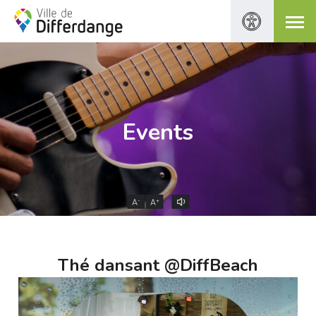
Events
-
+
A
A
Thé dansant @DiffBeach