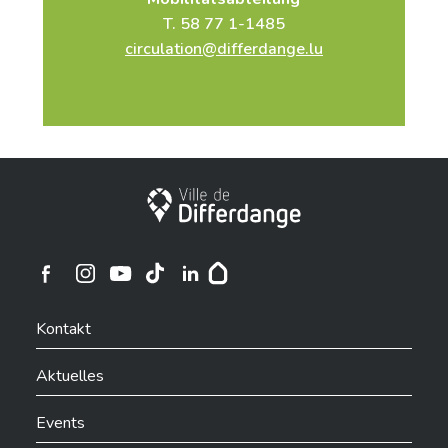
T. 58 77 1-1485
circulation@differdange.lu
Stadt Differdingen
Ville de Differdange sur Instagram
Ville de Differdange sur Facebook
Ville de Differdange sur YouTube
Ville de Differdange sur TikTok
Ville de Differdange sur Linkedin
Hoplr
Kontakt
Aktuelles
Events