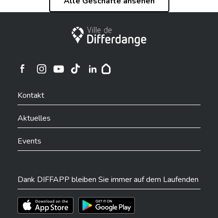
Alle Geschäfte ansehen
Stadt Differdingen
Ville de Differdange sur Instagram
Ville de Differdange sur Facebook
Ville de Differdange sur YouTube
Ville de Differdange sur TikTok
Ville de Differdange sur Linkedin
Hoplr
Kontakt
Aktuelles
Events
Dank DIFFAPP bleiben Sie immer auf dem Laufenden
Téléchargez l'app sur l'App Store
Téléchargez l'app sur Play Store