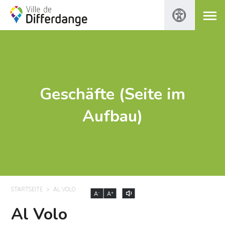
Geschäfte (Seite im
Aufbau)
STARTSEITE
AL VOLO
-
+
A
A
Al Volo