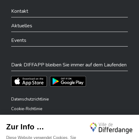
Ville de Differdange sur Facebook
Ville de Differdange sur YouTube
Ville de Differdange sur TikTok
Ville de Differdange sur Linkedin
Hoplr
Kontakt
Aktuelles
Events
Dank DIFFAPP bleiben Sie immer auf dem Laufenden
Téléchargez l'app sur l'App Store
Téléchargez l'app sur Play Store
Datenschutzrichtlinie
Cookie-Richtlinie
Rechtliche Hinweise
Erklärung zur Barrierefreiheit
✕
Meldesystem – Whistleblower