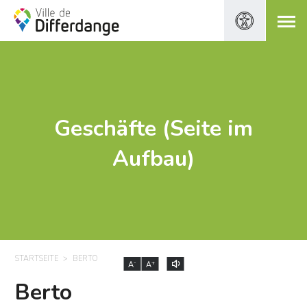
Geschäfte (Seite im
Aufbau)
STARTSEITE
BERTO
-
+
A
A
Berto