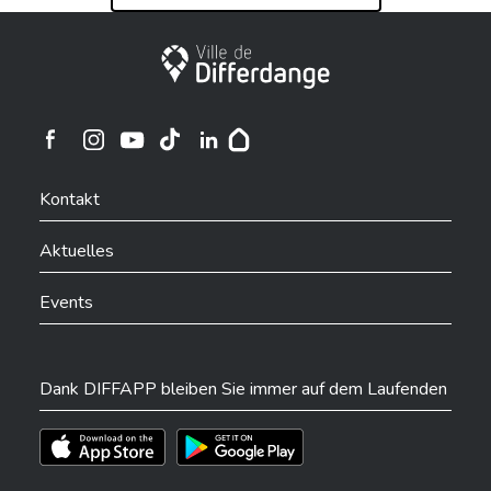
Stadt Differdingen
Ville de Differdange sur Instagram
Ville de Differdange sur Facebook
Ville de Differdange sur YouTube
Ville de Differdange sur TikTok
Ville de Differdange sur Linkedin
Hoplr
Kontakt
Aktuelles
Events
Dank DIFFAPP bleiben Sie immer auf dem Laufenden
Téléchargez l'app sur l'App Store
Téléchargez l'app sur Play Store