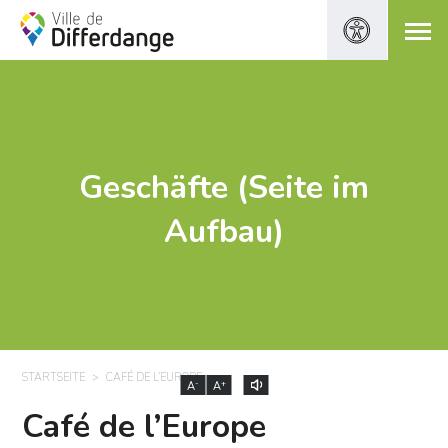
Geschäfte (Seite im
Aufbau)
STARTSEITE
CAFÉ DE L’EUROPE
-
+
A
A
Café de l’Europe