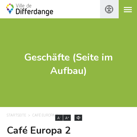
Geschäfte (Seite im
Aufbau)
STARTSEITE
CAFÉ EUROPA 2
-
+
A
A
Café Europa 2