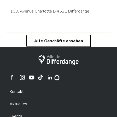
103, Avenue Charlotte L-4531 Differdange
Alle Geschäfte ansehen
Stadt Differdingen
Ville de Differdange sur Instagram
Ville de Differdange sur Facebook
Ville de Differdange sur YouTube
Ville de Differdange sur TikTok
Ville de Differdange sur Linkedin
Hoplr
Kontakt
Aktuelles
Events