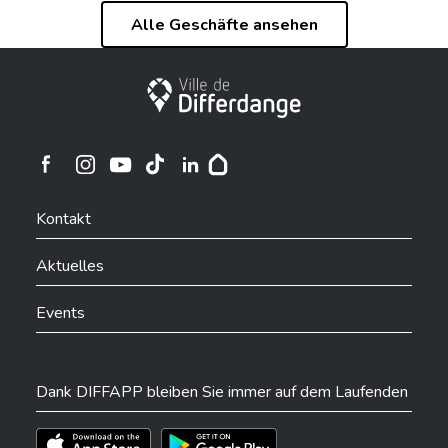
Alle Geschäfte ansehen
Stadt Differdingen
Ville de Differdange sur Instagram
Ville de Differdange sur Facebook
Ville de Differdange sur YouTube
Ville de Differdange sur TikTok
Ville de Differdange sur Linkedin
Hoplr
Kontakt
Aktuelles
Events
Dank DIFFAPP bleiben Sie immer auf dem Laufenden
Téléchargez l'app sur l'App Store
Téléchargez l'app sur Play Store