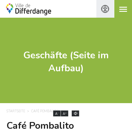
Geschäfte (Seite im
Aufbau)
STARTSEITE
CAFÉ POMBALITO
-
+
A
A
Café Pombalito