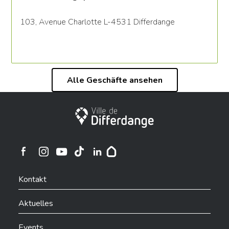
103, Avenue Charlotte L-4531 Differdange
Alle Geschäfte ansehen
Stadt Differdingen
Ville de Differdange sur Instagram
Ville de Differdange sur Facebook
Ville de Differdange sur YouTube
Ville de Differdange sur TikTok
Ville de Differdange sur Linkedin
Hoplr
Kontakt
Aktuelles
Events