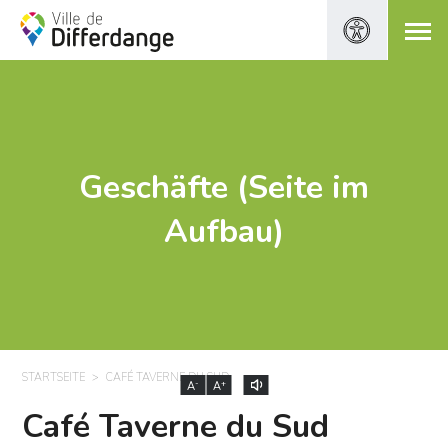
Geschäfte (Seite im
Aufbau)
STARTSEITE
CAFÉ TAVERNE DU SUD
-
+
A
A
Café Taverne du Sud