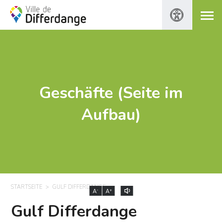
Geschäfte (Seite im
Aufbau)
STARTSEITE
GULF DIFFERDANGE
-
+
A
A
Gulf Differdange