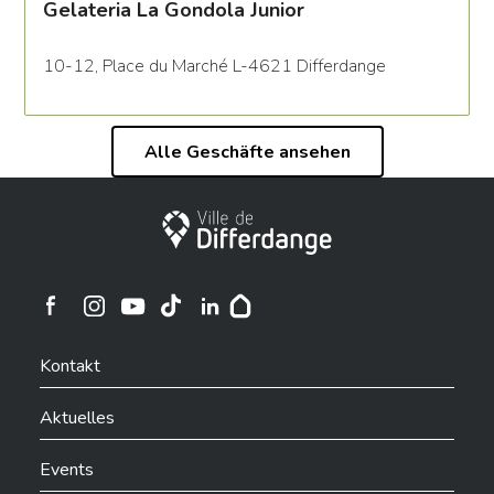
Gelateria La Gondola Junior
10-12, Place du Marché L-4621 Differdange
Alle Geschäfte ansehen
Stadt Differdingen
Ville de Differdange sur Instagram
Ville de Differdange sur Facebook
Ville de Differdange sur YouTube
Ville de Differdange sur TikTok
Ville de Differdange sur Linkedin
Hoplr
Kontakt
Aktuelles
Events