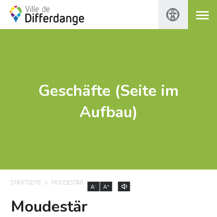
Geschäfte (Seite im
Aufbau)
STARTSEITE
MOUDESTÄR
-
+
A
A
Moudestär