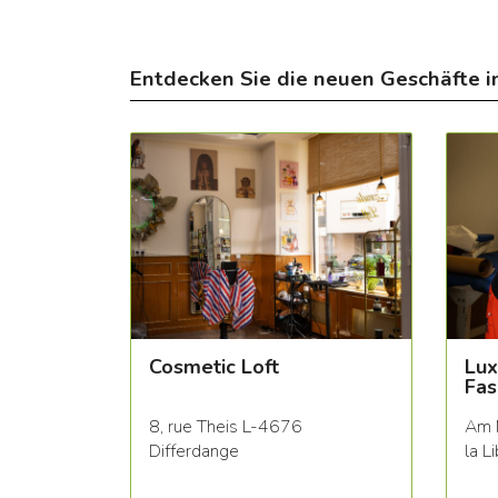
Entdecken Sie die neuen Geschäfte i
Cosmetic Loft
Lux
Fas
8, rue Theis L-4676
Am 
Differdange
la L