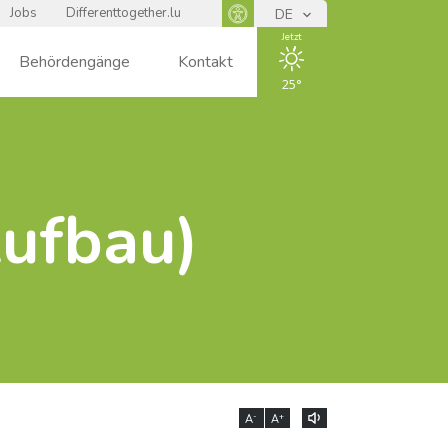
Jobs
Differenttogether.lu
DE
Panneau d'accessibilité
Jetzt
Behördengänge
Kontakt
25
ENSOLEIL
LÉ
Aufbau)
-
+
A
A