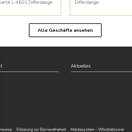
iberté L-4601 Differdange
Differdange
Alle Geschäfte ansehen
t
Aktuelles
din
inweise
Erklärung zur Barrierefreiheit
Meldesystem – Whistleblower