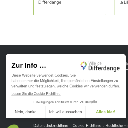
Differdange
la L
Stadt Differdingen
Kontak
Ville de Differdange sur Instagram
Ville de Differdange sur Facebook
Ville de Differdange sur YouTube
Ville de Differdange sur TikTok
Ville de Differdange sur Linke
Hoplr
Datenschutzrichtlinie
Cookie-Richtlinie
Rechtliche H