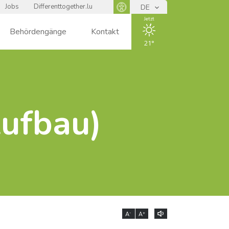
Jobs
Differenttogether.lu
DE
Panneau d'accessibilité
Jetzt
Behördengänge
Kontakt
21
ENSOLEIL
LÉ
Aufbau)
-
+
A
A