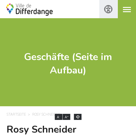
Geschäfte (Seite im
Aufbau)
STARTSEITE
ROSY SCHNEIDER
-
+
A
A
Rosy Schneider