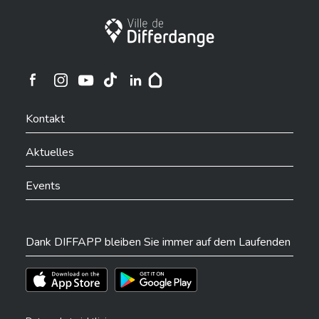
Stadt Differdingen
Ville de Differdange sur Instagram
Ville de Differdange sur Facebook
Ville de Differdange sur YouTube
Ville de Differdange sur TikTok
Ville de Differdange sur Linkedin
Hoplr
Kontakt
Aktuelles
Events
Dank DIFFAPP bleiben Sie immer auf dem Laufenden
Téléchargez l'app sur l'App Store
Téléchargez l'app sur Play Store