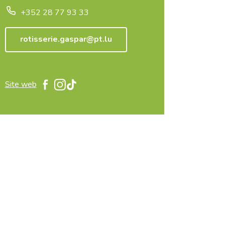
+352 28 77 93 33
rotisserie.gaspar@pt.lu
Site web