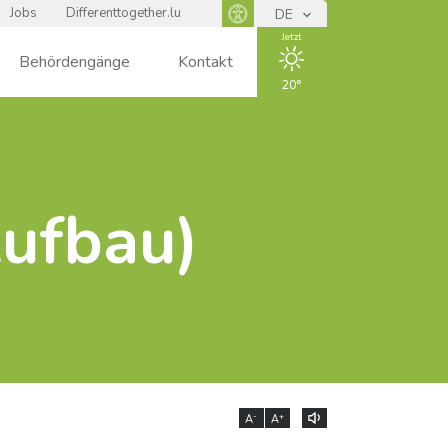
Jobs
Differenttogether.lu
DE
Panneau d'accessibilité
Jetzt
Behördengänge
Kontakt
20
ENSOLEIL
LÉ
Aufbau)
-
+
A
A