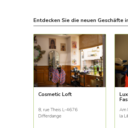
Entdecken Sie die neuen Geschäfte i
Cosmetic Loft
Lux
Fas
8, rue Theis L-4676
Am 
Differdange
la L