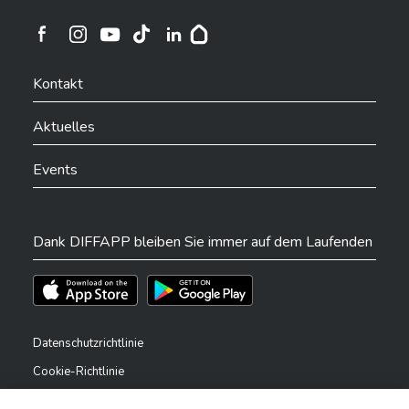
Ville de Differdange sur Instagram
Ville de Differdange sur Facebook
Ville de Differdange sur YouTube
Ville de Differdange sur TikTok
Ville de Differdange sur Linkedin
Hoplr
Kontakt
Aktuelles
Events
Dank DIFFAPP bleiben Sie immer auf dem Laufenden
Téléchargez l'app sur l'App Store
Téléchargez l'app sur Play Store
Datenschutzrichtlinie
Cookie-Richtlinie
Rechtliche Hinweise