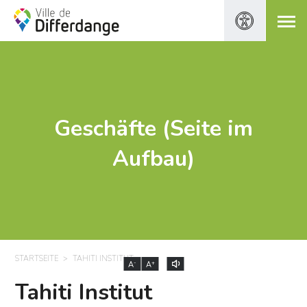
Geschäfte (Seite im
Aufbau)
STARTSEITE
TAHITI INSTITUT
-
+
A
A
Tahiti Institut