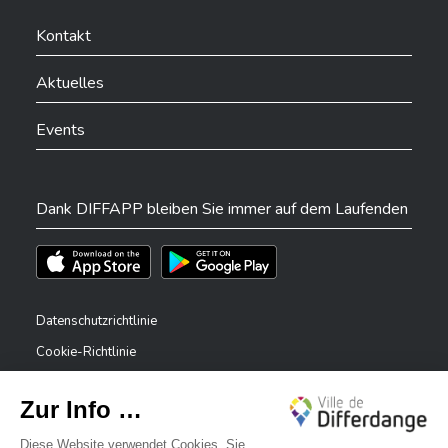
Ville de Differdange sur Facebook
Ville de Differdange sur YouTube
Ville de Differdange sur TikTok
Ville de Differdange sur Linkedin
Hoplr
Kontakt
Aktuelles
Events
Dank DIFFAPP bleiben Sie immer auf dem Laufenden
Téléchargez l'app sur l'App Store
Téléchargez l'app sur Play Store
Datenschutzrichtlinie
Cookie-Richtlinie
Rechtliche Hinweise
Erklärung zur Barrierefreiheit
✕
Meldesystem – Whistleblower