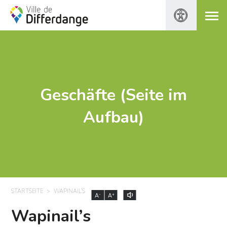
Geschäfte (Seite im
Aufbau)
STARTSEITE
WAPINAIL’S
-
+
A
A
Wapinail’s