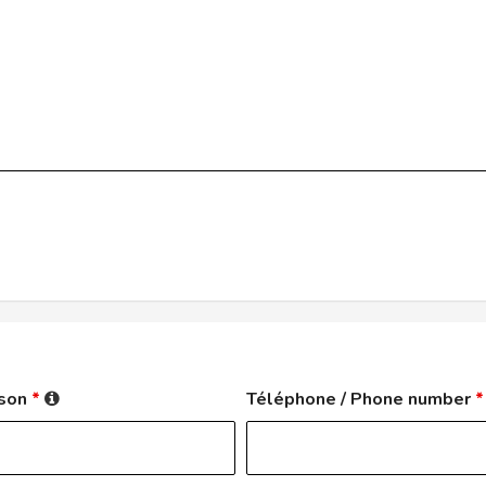
rson
*
Téléphone / Phone number
*