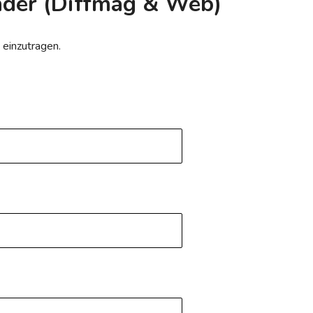
ender (Diffmag & Web)
) einzutragen.