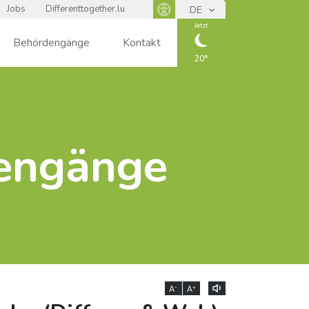
Jobs
Differenttogether.lu
DE
Panneau d'accessibilité
Jetzt
Behördengänge
Kontakt
20
CIEL
DÉGAGÉ
dengänge
-
+
A
A