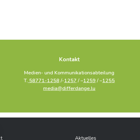
Kontakt
Medien- und Kommunikationsabteilung
T.
58771-1258
/-
1257
/ –
1259
/ –
1255
media@differdange.lu
t
Aktuelles